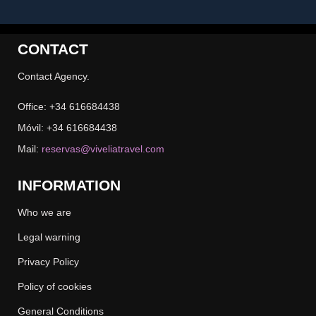
YOU ARE HERE
Home
»
Hotels
CONTACT
Contact Agency.
Office: +34 616684438
Móvil: +34 616684438
Mail:
reservas@viveliatravel.com
INFORMATION
Who we are
Legal warning
Privacy Policy
Policy of cookies
General Conditions