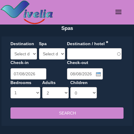
Spas
*
Destination
Spa
Destination / hotel
Check-in
Check-out
Date
Date
Bedrooms
Adults
Children