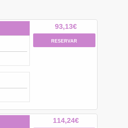
93,13€
RESERVAR
114,24€