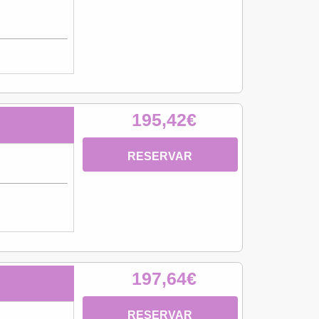
195,42€
RESERVAR
197,64€
RESERVAR