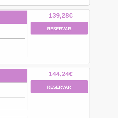
139,28€
RESERVAR
144,24€
RESERVAR