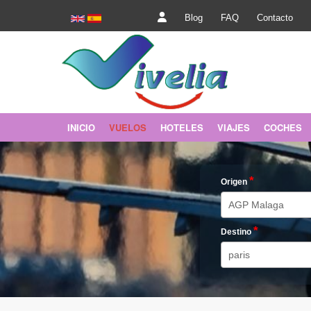
Blog
FAQ
Contacto
INICIO
VUELOS
HOTELES
VIAJES
COCHES
Vuelo
Hoteles Mundo
Circuitos
Vuelo+Hotel
Hoteles Europa
Caribe
*
Origen
Hoteles Canarias
*
Destino
Hoteles Baleares
Hoteles Costa
Hoteles Nieve