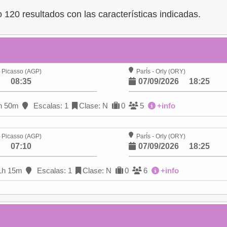
120 resultados con las características indicadas.
 Picasso (AGP)
ParÍs - Orly (ORY)
6
08:35
07/09/2026
18:25
h 50m
Escalas: 1
Clase: N
0
5
+info
 Picasso (AGP)
ParÍs - Orly (ORY)
6
07:10
07/09/2026
18:25
1h 15m
Escalas: 1
Clase: N
0
6
+info