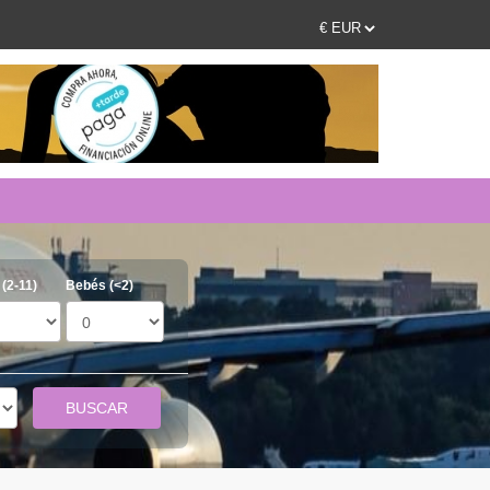
(2-11)
Bebés (<2)