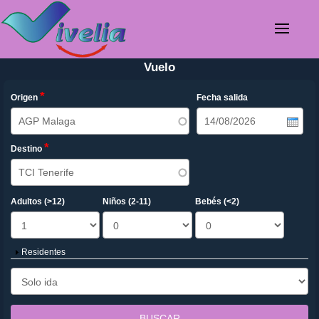
Vuelo
*
Origen
Fecha salida
Date
*
Destino
Adultos (>12)
Niños (2-11)
Bebés (<2)
Mostrar
Residentes