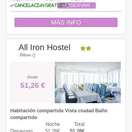
RESERVAR
Cancelación gratuita
MÁS INFO
All Iron Hostel
. Bilbao ()
Desde
51,26 €
Habitación compartida Vista ciudad Baño
compartido
Noche
Total
Desayuno
51,26€
51,26€