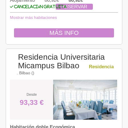
Alojamiento
86,92€
86,92€
RESERVAR
Cancelación gratuita
Mostrar más habitaciones
MÁS INFO
Residencia Universitaria
Micampus Bilbao
Residencia
. Bilbao ()
Desde
93,33 €
Habitación doble Económica