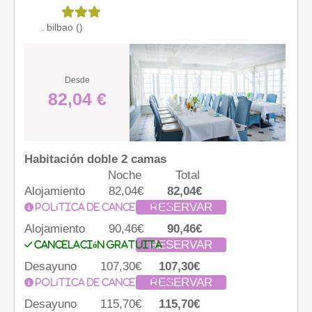
. bilbao ()
Desde
82,04 €
Habitación doble 2 camas
Noche
Total
Alojamiento
82,04€
82,04€
RESERVAR
Política de cancelación
Alojamiento
90,46€
90,46€
RESERVAR
Cancelación gratuita
Desayuno
107,30€
107,30€
RESERVAR
Política de cancelación
Desayuno
115,70€
115,70€