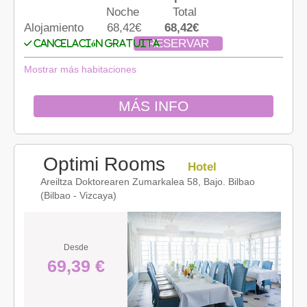
Noche
Total
Alojamiento
68,42€
68,42€
RESERVAR
Cancelación gratuita
Mostrar más habitaciones
MÁS INFO
Optimi Rooms
Hotel
Areiltza Doktorearen Zumarkalea 58, Bajo. Bilbao
(Bilbao - Vizcaya)
Desde
69,39 €