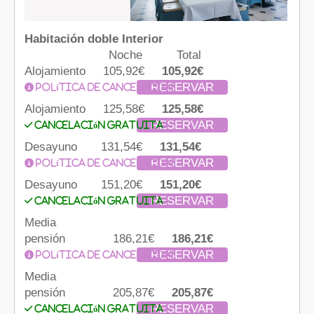
Habitación doble Interior
Noche
Total
Alojamiento
105,92€
105,92€
RESERVAR
Política de cancelación
Alojamiento
125,58€
125,58€
RESERVAR
Cancelación gratuita
Desayuno
131,54€
131,54€
RESERVAR
Política de cancelación
Desayuno
151,20€
151,20€
RESERVAR
Cancelación gratuita
Media
pensión
186,21€
186,21€
RESERVAR
Política de cancelación
Media
pensión
205,87€
205,87€
RESERVAR
Cancelación gratuita