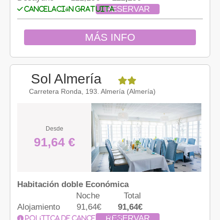
RESERVAR
Cancelación gratuita
MÁS INFO
Sol Almería
Carretera Ronda, 193. Almería (Almería)
Desde
91,64 €
Habitación doble Económica
Noche
Total
Alojamiento
91,64€
91,64€
RESERVAR
Política de cancelación