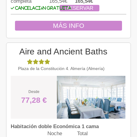
completa
165,54€
165,54€
RESERVAR
Cancelación gratuita
MÁS INFO
Aire and Ancient Baths
Plaza de la Constitución 4. Almería (Almería)
Desde
77,28 €
Habitación doble Económica 1 cama
Noche
Total