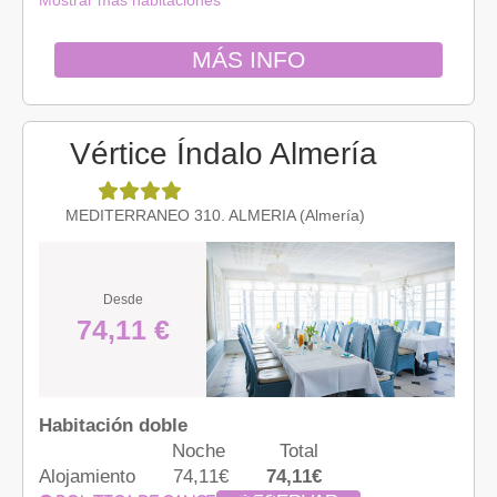
Mostrar más habitaciones
MÁS INFO
Vértice Índalo Almería
MEDITERRANEO 310. ALMERIA (Almería)
Desde
74,11 €
Habitación doble
Noche
Total
Alojamiento
74,11€
74,11€