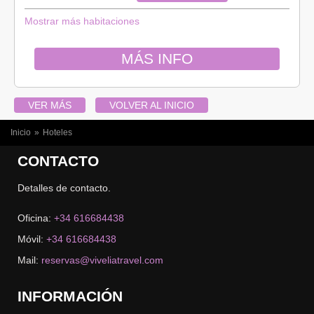
Mostrar más habitaciones
MÁS INFO
VER MÁS
VOLVER AL INICIO
USTED ESTÁ AQUÍ
Inicio
»
Hoteles
CONTACTO
Detalles de contacto.
Oficina:
+34 616684438
Móvil:
+34 616684438
Mail:
reservas@viveliatravel.com
INFORMACIÓN