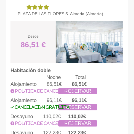
PLAZA DE LAS FLORES 5. Almeria (Almería)
Desde
86,51 €
Habitación doble
Noche
Total
Alojamiento
86,51€
86,51€
RESERVAR
Política de cancelación
Alojamiento
96,11€
96,11€
RESERVAR
Cancelación gratuita
Desayuno
110,02€
110,02€
RESERVAR
Política de cancelación
Desayuno
122,23€
122,23€