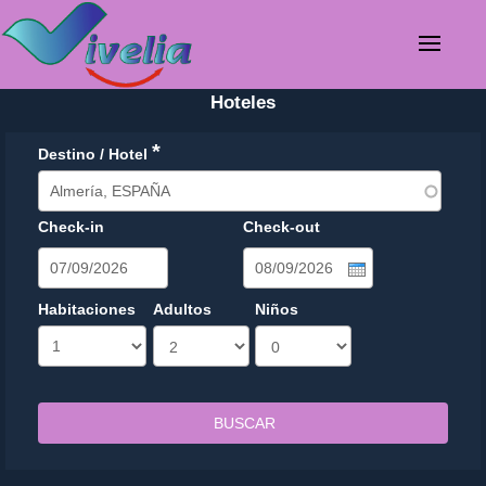
Hoteles
*
Destino / Hotel
Check-in
Check-out
Date
Date
Habitaciones
Adultos
Niños